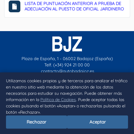
LISTA DE PUNTUACIÓN ANTERIOR A PRUEBA DE
ADECUACIÓN AL PUESTO DE OFICIAL JARDINERO
Plaza de España, 1 - 06002 Badajoz (España)
Telf. (+34) 924 21 00 00
contacto@aytobadajoz.es
Utilizamos cookies propias y de terceros para analizar el tráfico
en nuestro sitio web mediante la obtención de los datos
Facebook
X
Instagram
YouTube
necesarios para estudiar su navegación. Puede obtener más
información en la
Política de Cookies
. Puede aceptar todas las
Inicio
Aviso legal
Privacidad
Política de Cookies
cookies pulsando el botón «Aceptar» o rechazarlas pulsando el
botón «Rechazar».
Declaración de accesibilidad
Rechazar
Aceptar