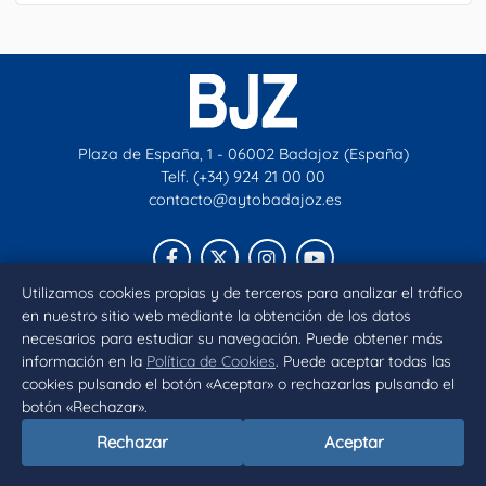
Plaza de España, 1 - 06002 Badajoz (España)
Telf. (+34) 924 21 00 00
contacto@aytobadajoz.es
Facebook
X
Instagram
YouTube
Utilizamos cookies propias y de terceros para analizar el tráfico
en nuestro sitio web mediante la obtención de los datos
Inicio
Aviso legal
Privacidad
Política de Cookies
necesarios para estudiar su navegación. Puede obtener más
Declaración de accesibilidad
información en la
Política de Cookies
. Puede aceptar todas las
cookies pulsando el botón «Aceptar» o rechazarlas pulsando el
botón «Rechazar».
Rechazar
Aceptar