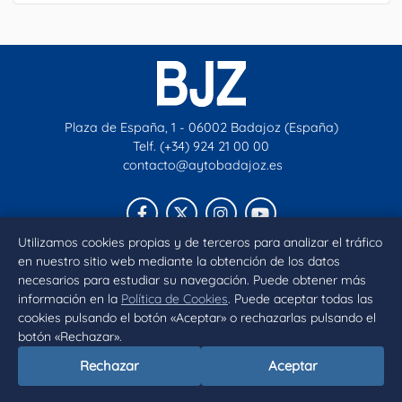
Plaza de España, 1 - 06002 Badajoz (España)
Telf. (+34) 924 21 00 00
contacto@aytobadajoz.es
Facebook
X
Instagram
YouTube
Utilizamos cookies propias y de terceros para analizar el tráfico
en nuestro sitio web mediante la obtención de los datos
Inicio
Aviso legal
Privacidad
Política de Cookies
necesarios para estudiar su navegación. Puede obtener más
Declaración de accesibilidad
información en la
Política de Cookies
. Puede aceptar todas las
cookies pulsando el botón «Aceptar» o rechazarlas pulsando el
botón «Rechazar».
Rechazar
Aceptar