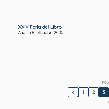
XXIV Feria del Libro
Año de Publicación: 2005
Pági
<
1
2
3
T