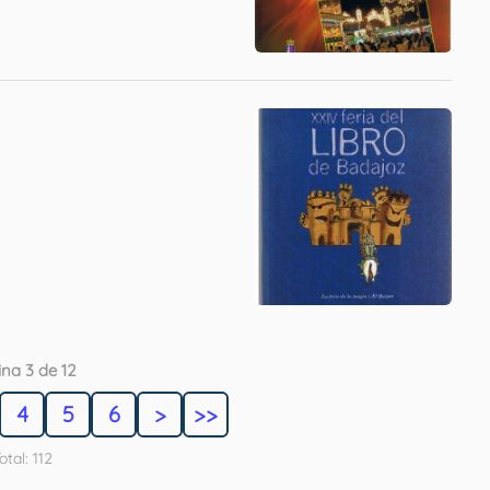
na 3 de 12
4
5
6
>
>>
otal: 112