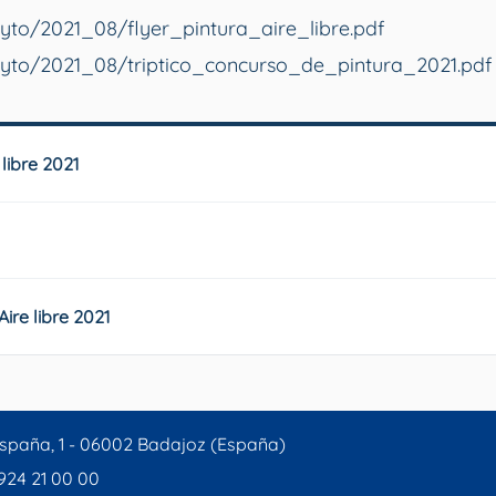
ayto/2021_08/flyer_pintura_aire_libre.pdf
ayto/2021_08/triptico_concurso_de_pintura_2021.pdf
libre 2021
ire libre 2021
spaña, 1 - 06002 Badajoz (España)
 924 21 00 00