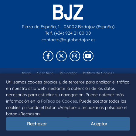
Plaza de España, 1 - 06002 Badajoz (España)
Telf. (+34) 924 21 00 00
contacto@aytobadajoz.es
Facebook
X
Instagram
YouTube
Inicio
Aviso legal
Privacidad
Política de Cookies
Utilizamos cookies propias y de terceros para analizar el tráfico
Declaración de accesibilidad
en nuestro sitio web mediante la obtención de los datos
necesarios para estudiar su navegación. Puede obtener más
información en la
Política de Cookies
. Puede aceptar todas las
cookies pulsando el botón «Aceptar» o rechazarlas pulsando el
botón «Rechazar».
Rechazar
Aceptar