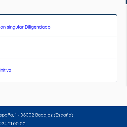
ón singular Diligenciado
nitiva
spaña, 1 - 06002 Badajoz (España)
 924 21 00 00