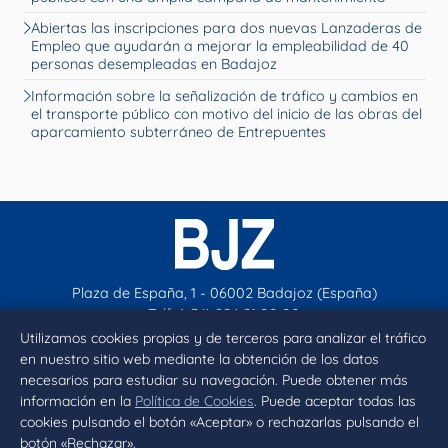
Abiertas las inscripciones para dos nuevas Lanzaderas de
Empleo que ayudarán a mejorar la empleabilidad de 40
personas desempleadas en Badajoz
Información sobre la señalización de tráfico y cambios en
el transporte público con motivo del inicio de las obras del
aparcamiento subterráneo de Entrepuentes
Plaza de España, 1 - 06002 Badajoz (España)
Telf. (+34) 924 21 00 00
contacto@aytobadajoz.es
Utilizamos cookies propias y de terceros para analizar el tráfico
en nuestro sitio web mediante la obtención de los datos
necesarios para estudiar su navegación. Puede obtener más
Facebook
X
Instagram
YouTube
información en la
Política de Cookies
. Puede aceptar todas las
cookies pulsando el botón «Aceptar» o rechazarlas pulsando el
botón «Rechazar».
Inicio
Aviso legal
Privacidad
Política de Cookies