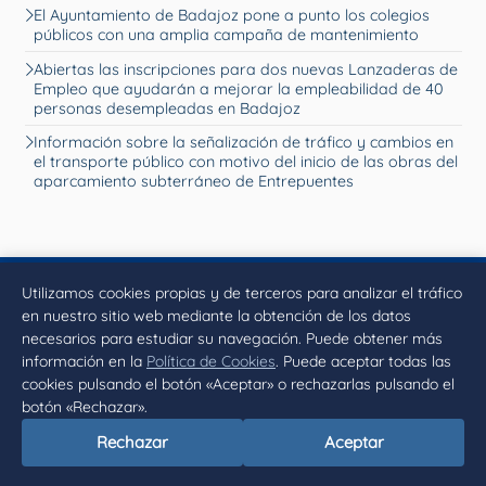
El Ayuntamiento de Badajoz pone a punto los colegios
públicos con una amplia campaña de mantenimiento
Abiertas las inscripciones para dos nuevas Lanzaderas de
Empleo que ayudarán a mejorar la empleabilidad de 40
personas desempleadas en Badajoz
Información sobre la señalización de tráfico y cambios en
el transporte público con motivo del inicio de las obras del
aparcamiento subterráneo de Entrepuentes
Utilizamos cookies propias y de terceros para analizar el tráfico
en nuestro sitio web mediante la obtención de los datos
necesarios para estudiar su navegación. Puede obtener más
Plaza de España, 1 - 06002 Badajoz (España)
información en la
Política de Cookies
. Puede aceptar todas las
Telf. (+34) 924 21 00 00
cookies pulsando el botón «Aceptar» o rechazarlas pulsando el
contacto@aytobadajoz.es
botón «Rechazar».
Rechazar
Aceptar
Facebook
X
Instagram
YouTube