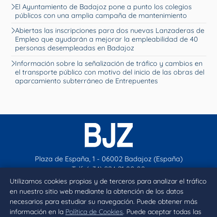
El Ayuntamiento de Badajoz pone a punto los colegios
públicos con una amplia campaña de mantenimiento
Abiertas las inscripciones para dos nuevas Lanzaderas de
Empleo que ayudarán a mejorar la empleabilidad de 40
personas desempleadas en Badajoz
Información sobre la señalización de tráfico y cambios en
el transporte público con motivo del inicio de las obras del
aparcamiento subterráneo de Entrepuentes
Plaza de España, 1 - 06002 Badajoz (España)
Telf. (+34) 924 21 00 00
contacto@aytobadajoz.es
Utilizamos cookies propias y de terceros para analizar el tráfico
en nuestro sitio web mediante la obtención de los datos
necesarios para estudiar su navegación. Puede obtener más
Facebook
X
Instagram
YouTube
información en la
Política de Cookies
. Puede aceptar todas las