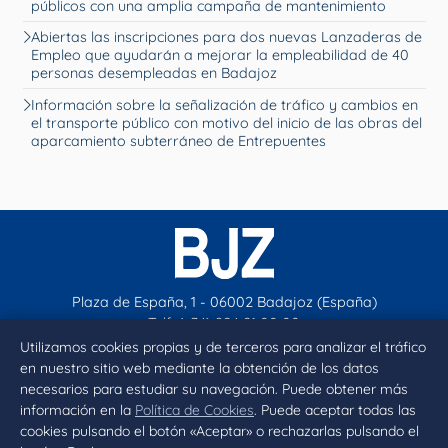
públicos con una amplia campaña de mantenimiento
Abiertas las inscripciones para dos nuevas Lanzaderas de
Empleo que ayudarán a mejorar la empleabilidad de 40
personas desempleadas en Badajoz
Información sobre la señalización de tráfico y cambios en
el transporte público con motivo del inicio de las obras del
aparcamiento subterráneo de Entrepuentes
Plaza de España, 1 - 06002 Badajoz (España)
Telf. (+34) 924 21 00 00
contacto@aytobadajoz.es
Utilizamos cookies propias y de terceros para analizar el tráfico
en nuestro sitio web mediante la obtención de los datos
necesarios para estudiar su navegación. Puede obtener más
Facebook
X
Instagram
YouTube
información en la
Política de Cookies
. Puede aceptar todas las
cookies pulsando el botón «Aceptar» o rechazarlas pulsando el