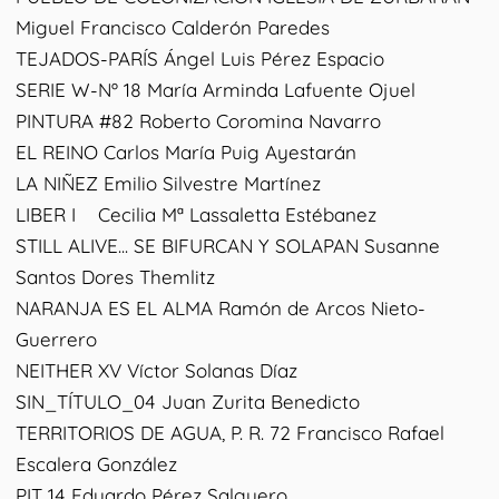
Miguel Francisco Calderón Paredes
TEJADOS-PARÍS Ángel Luis Pérez Espacio
SERIE W-Nº 18 María Arminda Lafuente Ojuel
PINTURA #82 Roberto Coromina Navarro
EL REINO Carlos María Puig Ayestarán
LA NIÑEZ Emilio Silvestre Martínez
LIBER I Cecilia Mª Lassaletta Estébanez
STILL ALIVE... SE BIFURCAN Y SOLAPAN Susanne
Santos Dores Themlitz
NARANJA ES EL ALMA Ramón de Arcos Nieto-
Guerrero
NEITHER XV Víctor Solanas Díaz
SIN_TÍTULO_04 Juan Zurita Benedicto
TERRITORIOS DE AGUA, P. R. 72 Francisco Rafael
Escalera González
PIT 14 Eduardo Pérez Salguero