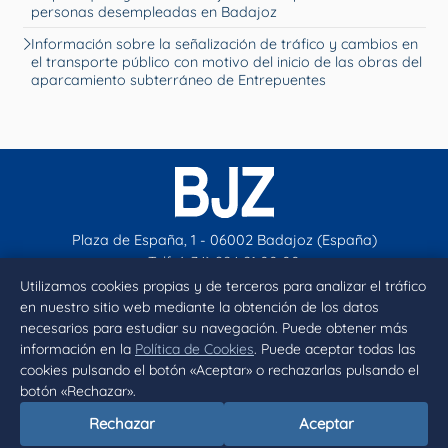
personas desempleadas en Badajoz
Información sobre la señalización de tráfico y cambios en
el transporte público con motivo del inicio de las obras del
aparcamiento subterráneo de Entrepuentes
Plaza de España, 1 - 06002 Badajoz (España)
Telf. (+34) 924 21 00 00
contacto@aytobadajoz.es
Utilizamos cookies propias y de terceros para analizar el tráfico
en nuestro sitio web mediante la obtención de los datos
necesarios para estudiar su navegación. Puede obtener más
Facebook
X
Instagram
YouTube
información en la
Política de Cookies
. Puede aceptar todas las
cookies pulsando el botón «Aceptar» o rechazarlas pulsando el
botón «Rechazar».
Inicio
Aviso legal
Privacidad
Política de Cookies
Rechazar
Aceptar
Declaración de accesibilidad