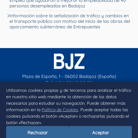
Empleo que ayudarán a mejorar la empleabilidad de 40
personas desempleadas en Badajoz
Información sobre la señalización de tráfico y cambios en
el transporte público con motivo del inicio de las obras del
aparcamiento subterráneo de Entrepuentes
Plaza de España, 1 - 06002 Badajoz (España)
Telf. (+34) 924 21 00 00
contacto@aytobadajoz.es
Utilizamos cookies propias y de terceros para analizar el tráfico
en nuestro sitio web mediante la obtención de los datos
necesarios para estudiar su navegación. Puede obtener más
Facebook
X
Instagram
YouTube
información en la
Política de Cookies
. Puede aceptar todas las
cookies pulsando el botón «Aceptar» o rechazarlas pulsando el
botón «Rechazar».
Inicio
Aviso legal
Privacidad
Política de Cookies
Rechazar
Aceptar
Declaración de accesibilidad