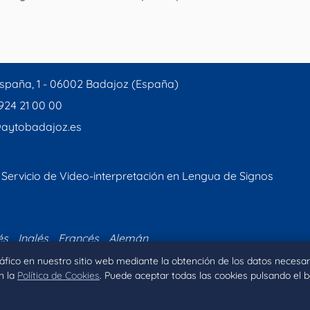
spaña, 1 - 06002 Badajoz (España)
 924 21 00 00
aytobadajoz.es
Servicio de Video-interpretación en Lengua de Signos
és
Inglés
Francés
Alemán
tráfico en nuestro sitio web mediante la obtención de los datos necesar
n la
Política de Cookies
. Puede aceptar todas las cookies pulsando el 
Inicio
Aviso legal
Privacidad
Política de Coo