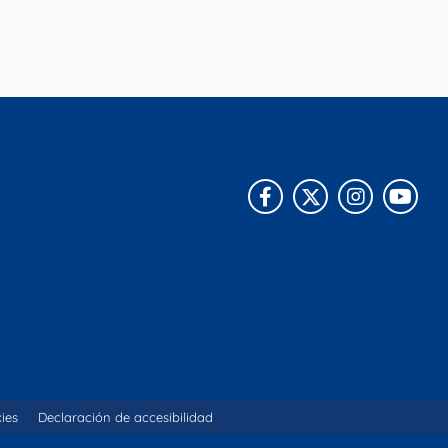
Facebook
X
Instagra
You
kies
Declaración de accesibilidad