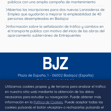
públicos con una amplia campaña de mantenimiento
Abiertas las inscripciones para dos nuevas Lanzaderas de
Empleo que ayudarán a mejorar la empleabilidad de 40
personas desempleadas en Badajoz
Información sobre la señalización de tráfico y cambios en
el transporte público con motivo del inicio de las obras del
aparcamiento subterráneo de Entrepuentes
Plaza de España, 1 - 06002 Badajoz (España)
Telf. (+34) 924 21 00 00
contacto@aytobadajoz.es
Utilizamos cookies propias y de terceros para analizar el tráfico
en nuestro sitio web mediante la obtención de los datos
necesarios para estudiar su navegación. Puede obtener más
Facebook
X
Instagram
YouTube
información en la
Política de Cookies
. Puede aceptar todas las
cookies pulsando el botón «Aceptar» o rechazarlas pulsando el