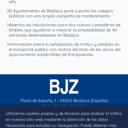
año
El Ayuntamiento de Badajoz pone a punto los colegios
públicos con una amplia campaña de mantenimiento
Abiertas las inscripciones para dos nuevas Lanzaderas de
Empleo que ayudarán a mejorar la empleabilidad de 40
personas desempleadas en Badajoz
Información sobre la señalización de tráfico y cambios en
el transporte público con motivo del inicio de las obras del
aparcamiento subterráneo de Entrepuentes
Plaza de España, 1 - 06002 Badajoz (España)
Telf. (+34) 924 21 00 00
contacto@aytobadajoz.es
Utilizamos cookies propias y de terceros para analizar el tráfico
en nuestro sitio web mediante la obtención de los datos
necesarios para estudiar su navegación. Puede obtener más