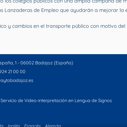
o los colegios públicos con una amplia campaña de 
vas Lanzaderas de Empleo que ayudarán a mejorar la 
ico y cambios en el transporte público con motivo del 
spaña, 1 - 06002 Badajoz (España)
 924 21 00 00
aytobadajoz.es
Servicio de Video-interpretación en Lengua de Signos
és
Inglés
Francés
Alemán