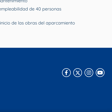
mantenimiento
empleabilidad de 40 personas
inicio de las obras del aparcamiento
Facebook
X
Instagra
You