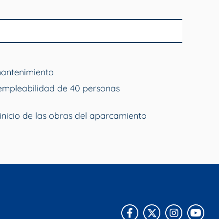
mantenimiento
empleabilidad de 40 personas
inicio de las obras del aparcamiento
Facebook
X
Instagra
You