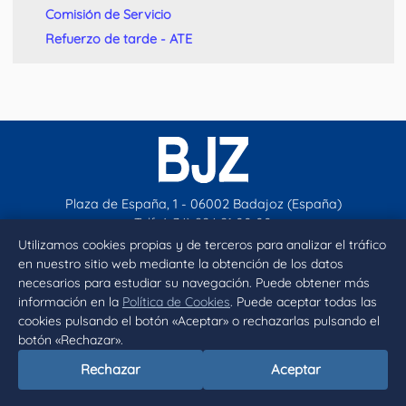
Comisión de Servicio
Refuerzo de tarde - ATE
Plaza de España, 1 - 06002 Badajoz (España)
Telf. (+34) 924 21 00 00
contacto@aytobadajoz.es
Utilizamos cookies propias y de terceros para analizar el tráfico
en nuestro sitio web mediante la obtención de los datos
necesarios para estudiar su navegación. Puede obtener más
Facebook
X
Instagram
YouTube
información en la
Política de Cookies
. Puede aceptar todas las
cookies pulsando el botón «Aceptar» o rechazarlas pulsando el
botón «Rechazar».
Inicio
Aviso legal
Privacidad
Política de Cookies
Rechazar
Aceptar
Declaración de accesibilidad