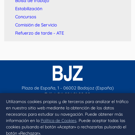
Bolsa de trabajo
Estabilización
Concursos
Comisión de Servicio
Refuerzo de tarde - ATE
Plaza de España, 1 - 06002 Badajoz (España)
Telf. (+34) 924 21 00 00
contacto@aytobadajoz.es
Utilizamos cookies propias y de terceros para analizar el tráfico
en nuestro sitio web mediante la obtención de los datos
necesarios para estudiar su navegación. Puede obtener más
Facebook
X
Instagram
YouTube
información en la
Política de Cookies
. Puede aceptar todas las
cookies pulsando el botón «Aceptar» o rechazarlas pulsando el
botón «Rechazar».
Inicio
Aviso legal
Privacidad
Política de Cookies