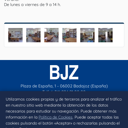
De lunes a viernes de 9 a 14 h.
Plaza de España, 1 - 06002 Badajoz (España)
Telf. (+34) 924 21 00 00
contacto@aytobadajoz.es
Utilizamos cookies propias y de terceros para analizar el tráfico
en nuestro sitio web mediante la obtención de los datos
necesarios para estudiar su navegación. Puede obtener más
Facebook
X
Instagram
YouTube
información en la
Política de Cookies
. Puede aceptar todas las
cookies pulsando el botón «Aceptar» o rechazarlas pulsando el