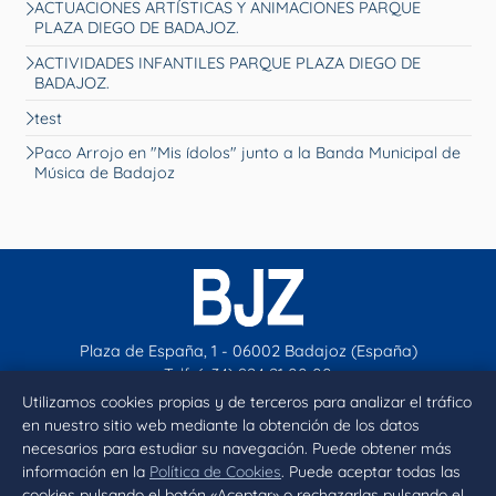
ACTUACIONES ARTÍSTICAS Y ANIMACIONES PARQUE
PLAZA DIEGO DE BADAJOZ.
ACTIVIDADES INFANTILES PARQUE PLAZA DIEGO DE
BADAJOZ.
test
Paco Arrojo en "Mis ídolos" junto a la Banda Municipal de
Música de Badajoz
Plaza de España, 1 - 06002 Badajoz (España)
Telf. (+34) 924 21 00 00
contacto@aytobadajoz.es
Utilizamos cookies propias y de terceros para analizar el tráfico
en nuestro sitio web mediante la obtención de los datos
necesarios para estudiar su navegación. Puede obtener más
Facebook
X
Instagram
YouTube
información en la
Política de Cookies
. Puede aceptar todas las
cookies pulsando el botón «Aceptar» o rechazarlas pulsando el