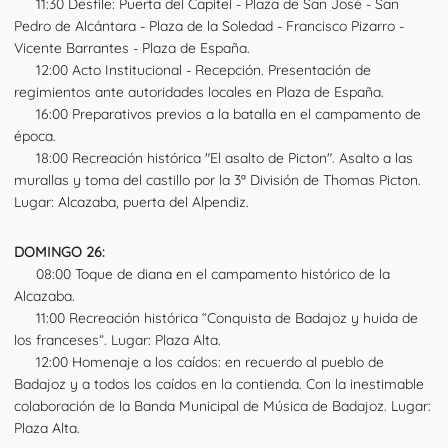
11:30 Desfile: Puerta del Capitel - Plaza de San José - San
▪️
Pedro de Alcántara - Plaza de la Soledad - Francisco Pizarro -
Vicente Barrantes - Plaza de España.
12:00 Acto Institucional - Recepción. Presentación de
▪️
regimientos ante autoridades locales en Plaza de España.
16:00 Preparativos previos a la batalla en el campamento de
▪️
época.
18:00 Recreación histórica "El asalto de Picton". Asalto a las
▪️
murallas y toma del castillo por la 3ª División de Thomas Picton.
Lugar: Alcazaba, puerta del Alpendiz.
DOMINGO 26:
08:00 Toque de diana en el campamento histórico de la
▪️
Alcazaba.
11:00 Recreación histórica “Conquista de Badajoz y huida de
▪️
los franceses”. Lugar: Plaza Alta.
12:00 Homenaje a los caídos: en recuerdo al pueblo de
▪️
Badajoz y a todos los caídos en la contienda. Con la inestimable
colaboración de la Banda Municipal de Música de Badajoz. Lugar:
Plaza Alta.