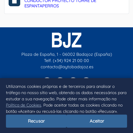
CONDUCTOR PROYECTO TORRE DE
ESPANTAPERROS
Plaza de España, 1 - 06002 Badajoz (España)
Telf. (+34) 924 21 00 00
contacto@aytobadajoz.es
Facebook
X
Instagram
YouTube
Utilizamos cookies próprias e de terceiros para analisar o
tráfego no nosso sítio web, obtendo os dados necessários para
estudar a sua navegação. Pode obter mais informação na
Inicio
Aviso legal
Privacidad
Política de Cookies
Política de Cookies
. Pode aceitar todas as cookies clicando no
Declaración de accesibilidad
botão «Aceitar» ou recusá-las clicando no botão «Recusar».
Recusar
Aceitar