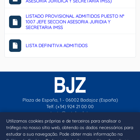
ASESORIA JURIDICA Y SECRETARIA IMSS)
LISTADO PROVISIONAL ADMITIDOS PUESTO Nº
1007 JEFE SECCION ASESORIA JURIDIA Y
SECRETARIA IMSS
LISTA DEFINITIVA ADMITIDOS
Plaza de España, 1 - 06002 Badajoz (España)
Telf. (+34) 924 21 00 00
contacto@aytobadajoz.es
Utilizamos cookies próprias e de terceiros para analisar o
tráfego no nosso sítio web, obtendo os dados necessários para
Facebook
X
Instagram
YouTube
estudar a sua navegação. Pode obter mais informação na