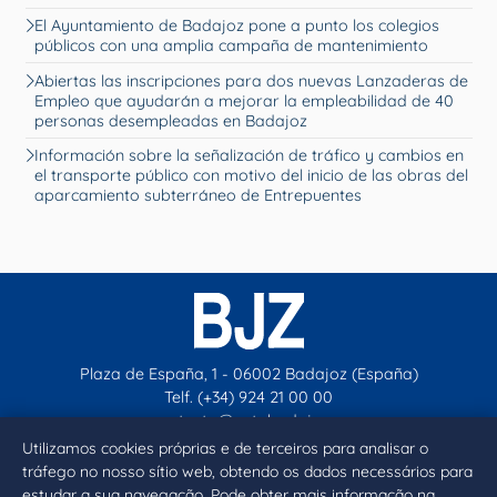
El Ayuntamiento de Badajoz pone a punto los colegios
públicos con una amplia campaña de mantenimiento
Abiertas las inscripciones para dos nuevas Lanzaderas de
Empleo que ayudarán a mejorar la empleabilidad de 40
personas desempleadas en Badajoz
Información sobre la señalización de tráfico y cambios en
el transporte público con motivo del inicio de las obras del
aparcamiento subterráneo de Entrepuentes
Plaza de España, 1 - 06002 Badajoz (España)
Telf. (+34) 924 21 00 00
contacto@aytobadajoz.es
Utilizamos cookies próprias e de terceiros para analisar o
tráfego no nosso sítio web, obtendo os dados necessários para
Facebook
X
Instagram
YouTube
estudar a sua navegação. Pode obter mais informação na