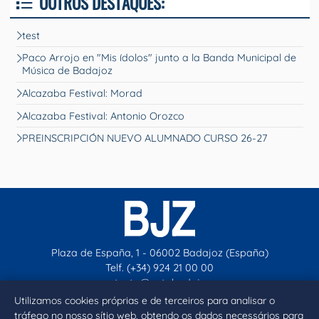
OUTROS DESTAQUES:
test
Paco Arrojo en "Mis ídolos" junto a la Banda Municipal de
Música de Badajoz
Alcazaba Festival: Morad
Alcazaba Festival: Antonio Orozco
PREINSCRIPCIÓN NUEVO ALUMNADO CURSO 26-27
Plaza de España, 1 - 06002 Badajoz (España)
Telf. (+34) 924 21 00 00
contacto@aytobadajoz.es
Utilizamos cookies próprias e de terceiros para analisar o
tráfego no nosso sítio web, obtendo os dados necessários para