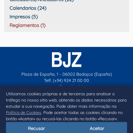
Calendarios (24)
Impresos (5)
Reglamentos (1)
Plaza de España, 1 - 06002 Badajoz (España)
Telf. (+34) 924 21 00 00
contacto@aytobadajoz.es
Utilizamos cookies próprias e de terceiros para analisar o
tráfego no nosso sítio web, obtendo os dados necessários para
Facebook
X
Instagram
YouTube
estudar a sua navegação. Pode obter mais informação na
Política de Cookies
. Pode aceitar todas as cookies clicando no
botão «Aceitar» ou recusá-las clicando no botão «Recusar».
Inicio
Aviso legal
Privacidad
Política de Cookies
Recusar
Aceitar
Declaración de accesibilidad