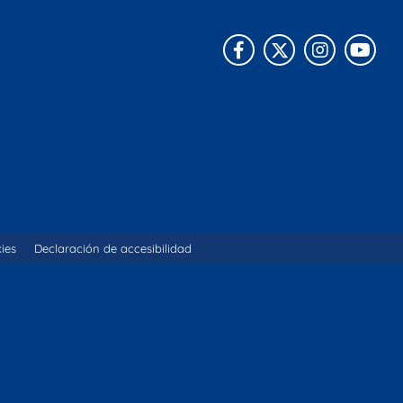
Facebook
X
Instagra
You
kies
Declaración de accesibilidad