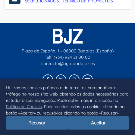
SELECCIONADOS_TÉCNICO DE PROYECTOS
Plaza de España, 1 - 06002 Badajoz (España)
Telf. (+34) 924 21 00 00
contacto@aytobadajoz.es
Facebook
X
Instagram
YouTube
Utilizamos cookies próprias e de terceiros para analisar o
tráfego no nosso sítio web, obtendo os dados necessários para
Inicio
Aviso legal
Privacidad
Política de Cookies
estudar a sua navegação. Pode obter mais informação na
Política de Cookies
. Pode aceitar todas as cookies clicando no
Declaración de accesibilidad
botão «Aceitar» ou recusá-las clicando no botão «Recusar».
Recusar
Aceitar