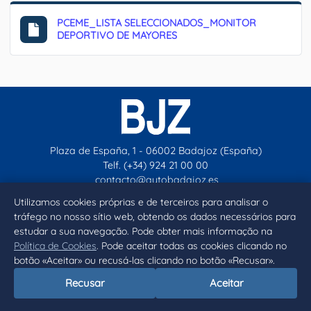
PCEME_LISTA SELECCIONADOS_MONITOR
DEPORTIVO DE MAYORES
Plaza de España, 1 - 06002 Badajoz (España)
Telf. (+34) 924 21 00 00
contacto@aytobadajoz.es
Utilizamos cookies próprias e de terceiros para analisar o
tráfego no nosso sítio web, obtendo os dados necessários para
Facebook
X
Instagram
YouTube
estudar a sua navegação. Pode obter mais informação na
Política de Cookies
. Pode aceitar todas as cookies clicando no
Inicio
Aviso legal
Privacidad
Política de Cookies
botão «Aceitar» ou recusá-las clicando no botão «Recusar».
Declaración de accesibilidad
Recusar
Aceitar