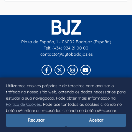
Plaza de España, 1 - 06002 Badajoz (España)
Telf. (+34) 924 21 00 00
contacto@aytobadajoz.es
Facebook
X
Instagram
YouTube
Utilizamos cookies próprias e de terceiros para analisar o
Inicio
Aviso legal
Privacidad
Política de Cookies
tráfego no nosso sítio web, obtendo os dados necessários para
Declaración de accesibilidad
estudar a sua navegação. Pode obter mais informação na
Política de Cookies
. Pode aceitar todas as cookies clicando no
botão «Aceitar» ou recusá-las clicando no botão «Recusar».
Recusar
Aceitar