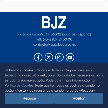
Plaza de España, 1 - 06002 Badajoz (España)
Telf. (+34) 924 21 00 00
contacto@aytobadajoz.es
Facebook
X
Instagram
YouTube
Utilizamos cookies próprias e de terceiros para analisar o
Inicio
Aviso legal
Privacidad
Política de Cookies
tráfego no nosso sítio web, obtendo os dados necessários para
Declaración de accesibilidad
estudar a sua navegação. Pode obter mais informação na
Política de Cookies
. Pode aceitar todas as cookies clicando no
botão «Aceitar» ou recusá-las clicando no botão «Recusar».
Recusar
Aceitar