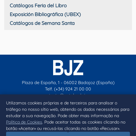
Catálogos Feria del Libro
Exposición Bibliográfica (UBEX)
Catálogos de Semana Santa
Plaza de España, 1 - 06002 Badajoz (España)
Telf. (+34) 924 21 00 00
contacto@aytobadajoz.es
Utilizamos cookies próprias e de terceiros para analisar o
tráfego no nosso sítio web, obtendo os dados necessários para
Facebook
X
Instagram
YouTube
estudar a sua navegação. Pode obter mais informação na
Política de Cookies
. Pode aceitar todas as cookies clicando no
botão «Aceitar» ou recusá-las clicando no botão «Recusar».
Inicio
Aviso legal
Privacidad
Política de Cookies