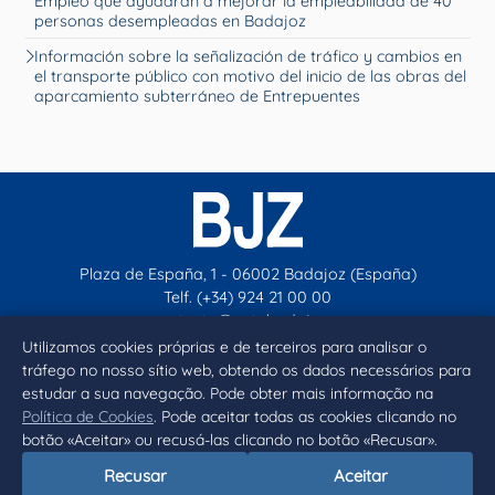
Empleo que ayudarán a mejorar la empleabilidad de 40
personas desempleadas en Badajoz
Información sobre la señalización de tráfico y cambios en
el transporte público con motivo del inicio de las obras del
aparcamiento subterráneo de Entrepuentes
Plaza de España, 1 - 06002 Badajoz (España)
Telf. (+34) 924 21 00 00
contacto@aytobadajoz.es
Utilizamos cookies próprias e de terceiros para analisar o
tráfego no nosso sítio web, obtendo os dados necessários para
Facebook
X
Instagram
YouTube
estudar a sua navegação. Pode obter mais informação na
Política de Cookies
. Pode aceitar todas as cookies clicando no
botão «Aceitar» ou recusá-las clicando no botão «Recusar».
Inicio
Aviso legal
Privacidad
Política de Cookies
Recusar
Aceitar
Declaración de accesibilidad