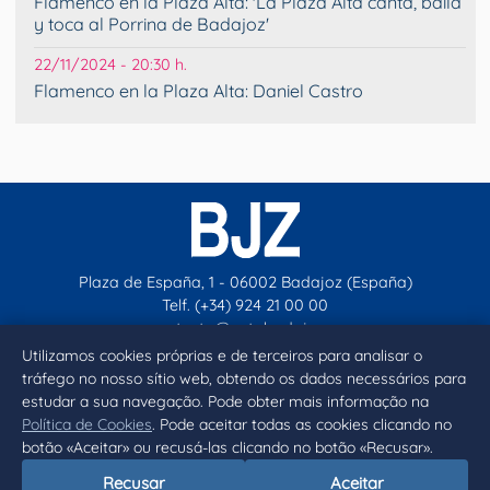
Flamenco en la Plaza Alta: 'La Plaza Alta canta, baila
y toca al Porrina de Badajoz'
22/11/2024 - 20:30 h.
Flamenco en la Plaza Alta: Daniel Castro
Plaza de España, 1 - 06002 Badajoz (España)
Telf. (+34) 924 21 00 00
contacto@aytobadajoz.es
Utilizamos cookies próprias e de terceiros para analisar o
tráfego no nosso sítio web, obtendo os dados necessários para
Facebook
X
Instagram
YouTube
estudar a sua navegação. Pode obter mais informação na
Política de Cookies
. Pode aceitar todas as cookies clicando no
botão «Aceitar» ou recusá-las clicando no botão «Recusar».
Inicio
Aviso legal
Privacidad
Política de Cookies
Recusar
Aceitar
Declaración de accesibilidad