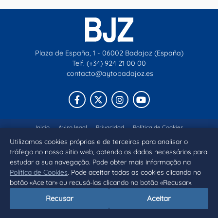
Plaza de España, 1 - 06002 Badajoz (España)
Telf. (+34) 924 21 00 00
contacto@aytobadajoz.es
Facebook
X
Instagram
YouTube
Inicio
Aviso legal
Privacidad
Política de Cookies
Utilizamos cookies próprias e de terceiros para analisar o
Declaración de accesibilidad
tráfego no nosso sítio web, obtendo os dados necessários para
estudar a sua navegação. Pode obter mais informação na
Política de Cookies
. Pode aceitar todas as cookies clicando no
botão «Aceitar» ou recusá-las clicando no botão «Recusar».
Recusar
Aceitar