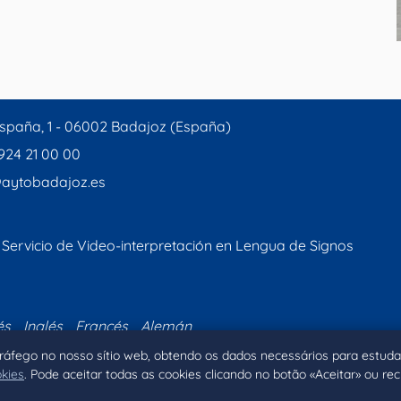
spaña, 1 - 06002 Badajoz (España)
 924 21 00 00
aytobadajoz.es
Servicio de Video-interpretación en Lengua de Signos
és
Inglés
Francés
Alemán
 tráfego no nosso sítio web, obtendo os dados necessários para estuda
okies
. Pode aceitar todas as cookies clicando no botão «Aceitar» ou re
Inicio
Aviso legal
Privacidad
Política de Coo