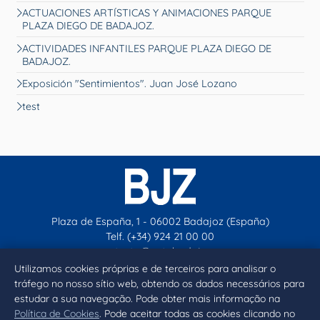
ACTUACIONES ARTÍSTICAS Y ANIMACIONES PARQUE
PLAZA DIEGO DE BADAJOZ.
ACTIVIDADES INFANTILES PARQUE PLAZA DIEGO DE
BADAJOZ.
Exposición "Sentimientos". Juan José Lozano
test
Plaza de España, 1 - 06002 Badajoz (España)
Telf. (+34) 924 21 00 00
contacto@aytobadajoz.es
Utilizamos cookies próprias e de terceiros para analisar o
tráfego no nosso sítio web, obtendo os dados necessários para
Facebook
X
Instagram
YouTube
estudar a sua navegação. Pode obter mais informação na
Política de Cookies
. Pode aceitar todas as cookies clicando no