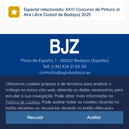
Especial relacionado: XXVI Concurso de Pintura al
Aire Libre Ciudad de Badajoz 2025
Plaza de España, 1 - 06002 Badajoz (España)
Telf. (+34) 924 21 00 00
contacto@aytobadajoz.es
Utilizamos cookies próprias e de terceiros para analisar o
tráfego no nosso sítio web, obtendo os dados necessários para
Facebook
X
Instagram
YouTube
estudar a sua navegação. Pode obter mais informação na
Política de Cookies
. Pode aceitar todas as cookies clicando no
Inicio
Aviso legal
Privacidad
Política de Cookies
botão «Aceitar» ou recusá-las clicando no botão «Recusar».
Declaración de accesibilidad
Recusar
Aceitar