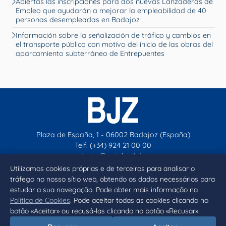
Abiertas las inscripciones para dos nuevas Lanzaderas de
Empleo que ayudarán a mejorar la empleabilidad de 40
personas desempleadas en Badajoz
Información sobre la señalización de tráfico y cambios en
el transporte público con motivo del inicio de las obras del
aparcamiento subterráneo de Entrepuentes
Plaza de España, 1 - 06002 Badajoz (España)
Telf. (+34) 924 21 00 00
contacto@aytobadajoz.es
Utilizamos cookies próprias e de terceiros para analisar o
tráfego no nosso sítio web, obtendo os dados necessários para
Facebook
X
Instagram
YouTube
estudar a sua navegação. Pode obter mais informação na
Política de Cookies
. Pode aceitar todas as cookies clicando no
botão «Aceitar» ou recusá-las clicando no botão «Recusar».
Inicio
Aviso legal
Privacidad
Política de Cookies