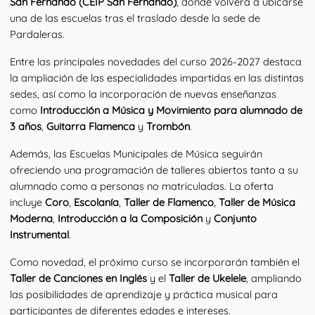
San Fernando (CEIP San Fernando)
, donde volverá a ubicarse 
una de las escuelas tras el traslado desde la sede de 
Pardaleras.
Entre las principales novedades del curso 2026-2027 destaca 
la ampliación de las especialidades impartidas en las distintas 
sedes, así como la incorporación de nuevas enseñanzas 
como 
Introducción a Música y Movimiento para alumnado de 
3 años
, 
Guitarra Flamenca
 y 
Trombón
.
Además, las Escuelas Municipales de Música seguirán 
ofreciendo una programación de talleres abiertos tanto a su 
alumnado como a personas no matriculadas. La oferta 
incluye 
Coro
, 
Escolanía
, 
Taller de Flamenco
, 
Taller de Música 
Moderna
, 
Introducción a la Composición
 y 
Conjunto 
Instrumental
.
Como novedad, el próximo curso se incorporarán también el 
Taller de Canciones en Inglés
 y el 
Taller de Ukelele
, ampliando 
las posibilidades de aprendizaje y práctica musical para 
participantes de diferentes edades e intereses.