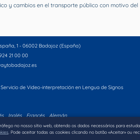
ico y cambios en el transporte público con motivo del 
spaña, 1 - 06002 Badajoz (España)
 924 21 00 00
aytobadajoz.es
Servicio de Video-interpretación en Lengua de Signos
és
Inglés
Francés
Alemán
 tráfego no nosso sítio web, obtendo os dados necessários para estuda
okies
. Pode aceitar todas as cookies clicando no botão «Aceitar» ou re
Inicio
Aviso legal
Privacidad
Política de Coo