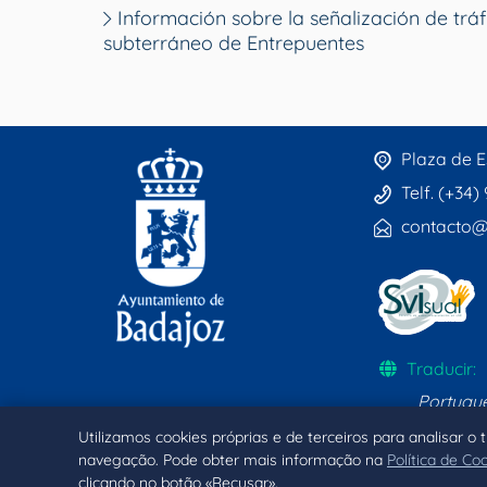
Información sobre la señalización de tráf
subterráneo de Entrepuentes
Plaza de E
Telf. (+34)
contacto@
Traducir:
Portugu
Utilizamos cookies próprias e de terceiros para analisar o
navegação. Pode obter mais informação na
Política de Co
clicando no botão «Recusar».