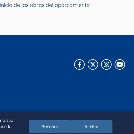
inicio de las obras del aparcamiento
Facebook
X
Instagra
You
r a sua
Recusar
Aceitar
cusá-las
kies
Declaración de accesibilidad