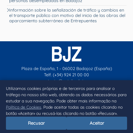
personas desempleadas en Badajoz
Información sobre la señalización de tráfico y cambios en
el transporte público con motivo del inicio de las obras del
aparcamiento subterráneo de Entrepuentes
Plaza de España, 1 - 06002 Badajoz (España)
Telf. (+34) 924 21 00 00
contacto@aytobadajoz.es
Utilizamos cookies próprias e de terceiros para analisar o
tráfego no nosso sítio web, obtendo os dados necessários para
Facebook
X
Instagram
YouTube
estudar a sua navegação. Pode obter mais informação na
Política de Cookies
. Pode aceitar todas as cookies clicando no
botão «Aceitar» ou recusá-las clicando no botão «Recusar».
Inicio
Aviso legal
Privacidad
Política de Cookies
Recusar
Aceitar
Declaración de accesibilidad