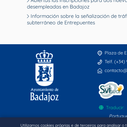
Abiertas las inscripciones para dos nue
desempleadas en Badajoz
Información sobre la señalización de tráf
subterráneo de Entrepuentes
Plaza de E
Telf. (+34)
contacto@
Traducir:
Portugu
Utilizamos cookies próprias e de terceiros para analisar o