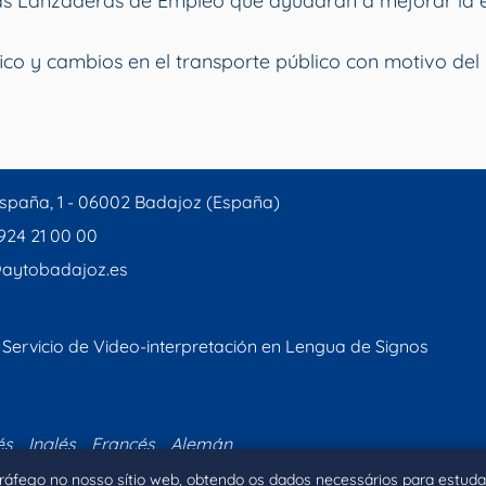
vas Lanzaderas de Empleo que ayudarán a mejorar la 
ico y cambios en el transporte público con motivo del 
spaña, 1 - 06002 Badajoz (España)
 924 21 00 00
aytobadajoz.es
Servicio de Video-interpretación en Lengua de Signos
és
Inglés
Francés
Alemán
 tráfego no nosso sítio web, obtendo os dados necessários para estuda