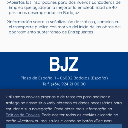
Abiertas las inscripciones para dos nuevas Lanzaderas de
Empleo que ayudarán a mejorar la empleabilidad de 40
personas desempleadas en Badajoz
Información sobre la señalización de tráfico y cambios en
el transporte público con motivo del inicio de las obras del
aparcamiento subterráneo de Entrepuentes
Plaza de España, 1 - 06002 Badajoz (España)
Telf. (+34) 924 21 00 00
contacto@aytobadajoz.es
Utilizamos cookies próprias e de terceiros para analisar o
tráfego no nosso sítio web, obtendo os dados necessários para
Facebook
X
Instagram
YouTube
estudar a sua navegação. Pode obter mais informação na
Política de Cookies
. Pode aceitar todas as cookies clicando no
botão «Aceitar» ou recusá-las clicando no botão «Recusar».
Inicio
Aviso legal
Privacidad
Política de Cookies