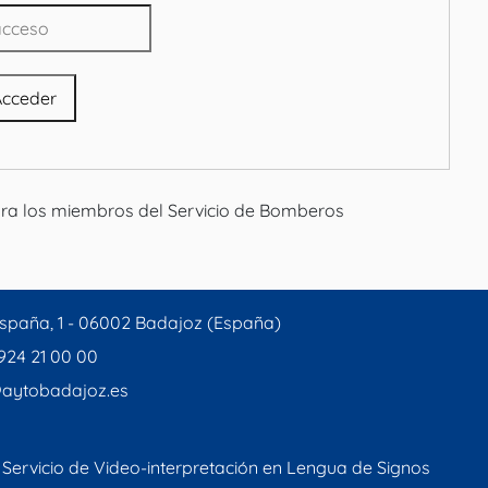
ara los miembros del Servicio de Bomberos
spaña, 1 - 06002 Badajoz (España)
 924 21 00 00
aytobadajoz.es
Servicio de Video-interpretación en Lengua de Signos