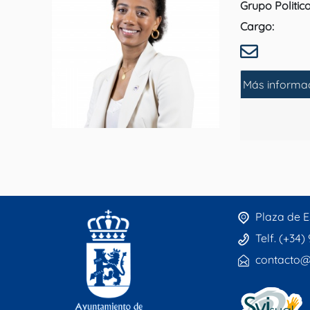
Grupo Politic
Cargo:
Más informa
Plaza de E
Telf. (+34)
contacto@