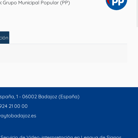
o:
Grupo Municipal Popular (PP)
ción
spaña, 1 - 06002 Badajoz (España)
 924 21 00 00
aytobadajoz.es
Servicio de Video-interpretación en Lengua de Signos