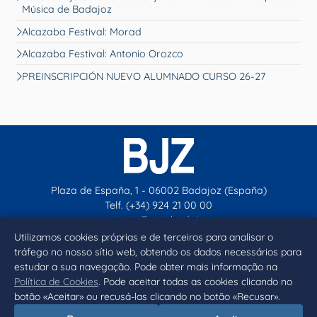
Música de Badajoz
Alcazaba Festival: Morad
Alcazaba Festival: Antonio Orozco
PREINSCRIPCIÓN NUEVO ALUMNADO CURSO 26-27
Plaza de España, 1 - 06002 Badajoz (España)
Telf. (+34) 924 21 00 00
contacto@aytobadajoz.es
Utilizamos cookies próprias e de terceiros para analisar o
tráfego no nosso sítio web, obtendo os dados necessários para
Facebook
X
Instagram
YouTube
estudar a sua navegação. Pode obter mais informação na
Política de Cookies
. Pode aceitar todas as cookies clicando no
botão «Aceitar» ou recusá-las clicando no botão «Recusar».
Inicio
Aviso legal
Privacidad
Política de Cookies